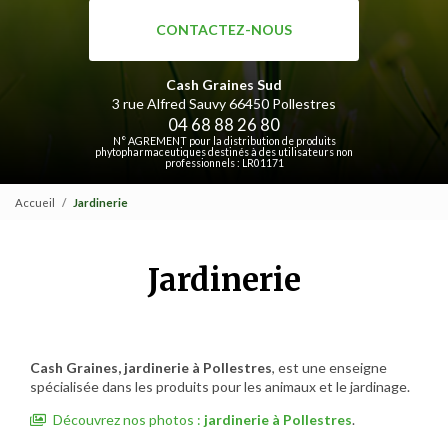
CONTACTEZ-NOUS
Cash Graines Sud
3 rue Alfred Sauvy
66450 Pollestres
04 68 88 26 80
N° AGREMENT pour la distribution de produits
phytopharmaceutiques destinés à des utilisateurs non
professionnels : LR01171
Accueil
Jardinerie
Jardinerie
Cash Graines, jardinerie à Pollestres
, est une enseigne
spécialisée dans les produits pour les animaux et le jardinage.
Découvrez nos photos :
jardinerie
à Pollestres
.