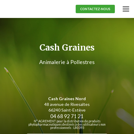
Aller
au
CONTACTEZ-NOUS
contenu
principal
Cash Graines
Animalerie à Pollestres
Cash Graines Nord
48 avenue de Rivesaltes
66240 Saint-Estève
04 68 92 71 21
N° AGREMENT pour la distribution de produits
phytopharmaceutiques destinés à des utilisateurs non
professionnels : LR0393