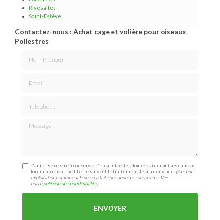
Rivesaltes
Saint-Estève
Contactez-nous : Achat cage et volière pour oiseaux
Pollestres
Nom Prénom
Email
Téléphone
Message
J'autorise ce site à conserver l'ensemble des données transmises dans ce
formulaire pour faciliter le suivi et le traitement de ma demande.
(Aucune
exploitation commerciale ne sera faite des données conservées. Voir
notre
politique de confidentialité
)