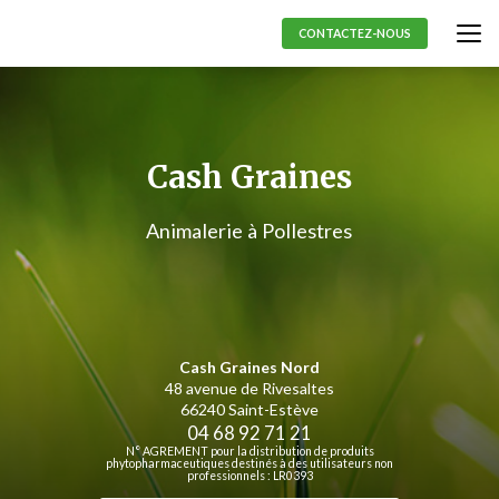
Aller
au
CONTACTEZ-NOUS
contenu
principal
Cash Graines
Animalerie à Pollestres
Cash Graines Nord
48 avenue de Rivesaltes
66240 Saint-Estève
04 68 92 71 21
N° AGREMENT pour la distribution de produits
phytopharmaceutiques destinés à des utilisateurs non
professionnels : LR0393