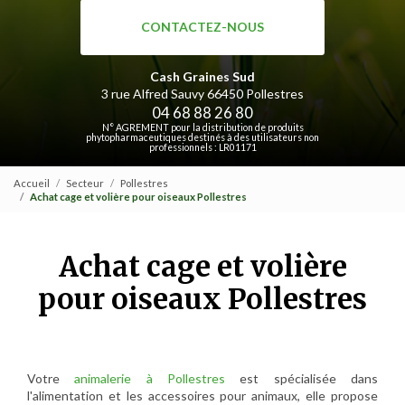
CONTACTEZ-NOUS
Cash Graines Sud
3 rue Alfred Sauvy
66450 Pollestres
04 68 88 26 80
N° AGREMENT pour la distribution de produits
phytopharmaceutiques destinés à des utilisateurs non
professionnels : LR01171
Accueil
Secteur
Pollestres
Achat cage et volière pour oiseaux Pollestres
Achat cage et volière
pour oiseaux Pollestres
Votre
animalerie à Pollestres
est spécialisée dans
l'alimentation et les accessoires pour animaux, elle propose