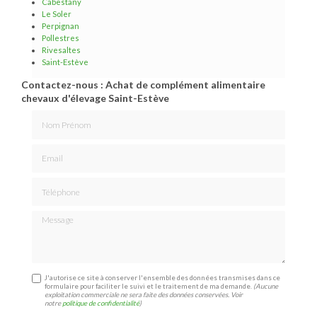
Cabestany
Le Soler
Perpignan
Pollestres
Rivesaltes
Saint-Estève
Contactez-nous : Achat de complément alimentaire
chevaux d'élevage Saint-Estève
Nom Prénom
Email
Téléphone
Message
J'autorise ce site à conserver l'ensemble des données transmises dans ce
formulaire pour faciliter le suivi et le traitement de ma demande.
(Aucune
exploitation commerciale ne sera faite des données conservées. Voir
notre
politique de confidentialité
)