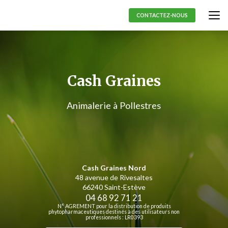
Aller
au
CONTACTEZ-NOUS
contenu
principal
Cash Graines
Animalerie à Pollestres
Cash Graines Nord
48 avenue de Rivesaltes
66240 Saint-Estève
04 68 92 71 21
N° AGREMENT pour la distribution de produits
phytopharmaceutiques destinés à des utilisateurs non
professionnels : LR0393