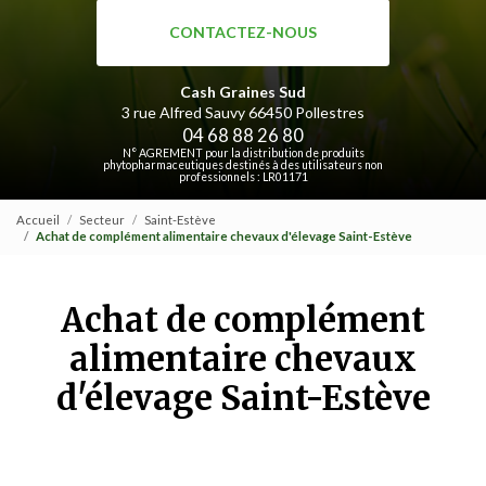
CONTACTEZ-NOUS
Cash Graines Sud
3 rue Alfred Sauvy
66450 Pollestres
04 68 88 26 80
N° AGREMENT pour la distribution de produits
phytopharmaceutiques destinés à des utilisateurs non
professionnels : LR01171
Accueil
Secteur
Saint-Estève
Achat de complément alimentaire chevaux d'élevage Saint-Estève
Achat de complément
alimentaire chevaux
d'élevage Saint-Estève