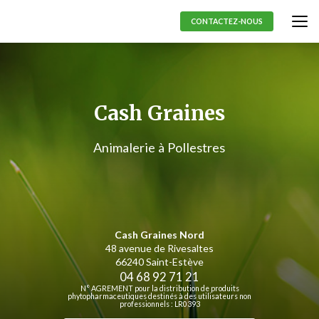
Aller
au
CONTACTEZ-NOUS
contenu
principal
Cash Graines
Animalerie à Pollestres
Cash Graines Nord
48 avenue de Rivesaltes
66240 Saint-Estève
04 68 92 71 21
N° AGREMENT pour la distribution de produits
phytopharmaceutiques destinés à des utilisateurs non
professionnels : LR0393