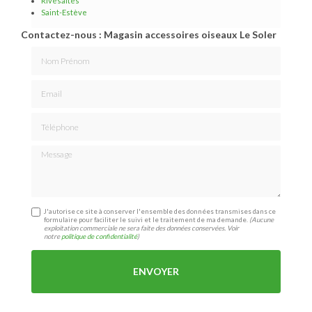
Rivesaltes
Saint-Estève
Contactez-nous : Magasin accessoires oiseaux Le Soler
Nom Prénom
Email
Téléphone
Message
J'autorise ce site à conserver l'ensemble des données transmises dans ce
formulaire pour faciliter le suivi et le traitement de ma demande.
(Aucune
exploitation commerciale ne sera faite des données conservées. Voir
notre
politique de confidentialité
)