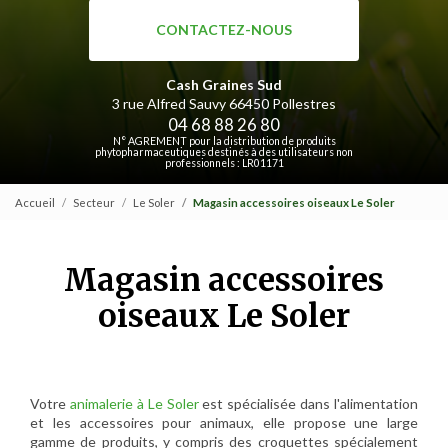
CONTACTEZ-NOUS
Cash Graines Sud
3 rue Alfred Sauvy
66450 Pollestres
04 68 88 26 80
N° AGREMENT pour la distribution de produits
phytopharmaceutiques destinés à des utilisateurs non
professionnels : LR01171
Accueil
Secteur
Le Soler
Magasin accessoires oiseaux Le Soler
Magasin accessoires
oiseaux Le Soler
Votre
animalerie à Le Soler
est spécialisée dans l'alimentation
et les accessoires pour animaux, elle propose une large
gamme de produits, y compris des croquettes spécialement