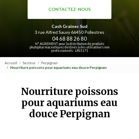
CONTACTEZ-NOUS
Cash Graines Sud
3 rue Alfred Sauvy
66450 Pollestres
04 68 88 26 80
N° AGREMENT pour la distribution de produits
phytopharmaceutiques destinés à des utilisateurs non
professionnels : LR01171
Accueil
Secteur
Perpignan
Nourriture poissons pour aquariums eau douce Perpignan
Nourriture poissons
pour aquariums eau
douce Perpignan