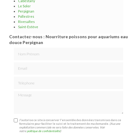
Cabestany
Le Soler
Perpignan
Pollestres
Rivesaltes
Saint-Estève
Contactez-nous : Nourriture poissons pour aquariums eau
douce Perpignan
Nom Prénom
Email
Téléphone
Message
J'autorise ce site à conserver l'ensemble des données transmises dans ce
formulaire pour faciliter le suivi et le traitement de ma demande.
(Aucune
exploitation commerciale ne sera faite des données conservées. Voir
notre
politique de confidentialité
)