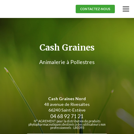
Aller
au
CONTACTEZ-NOUS
contenu
principal
Cash Graines
Animalerie à Pollestres
Cash Graines Nord
48 avenue de Rivesaltes
66240 Saint-Estève
04 68 92 71 21
N° AGREMENT pour la distribution de produits
phytopharmaceutiques destinés à des utilisateurs non
professionnels : LR0393