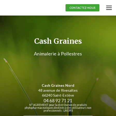
Aller
au
CONTACTEZ-NOUS
contenu
principal
Cash Graines
Animalerie à Pollestres
Cash Graines Nord
48 avenue de Rivesaltes
66240 Saint-Estève
04 68 92 71 21
N° AGREMENT pour la distribution de produits
phytopharmaceutiques destinés à des utilisateurs non
professionnels : LR0393