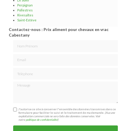
Le Soler
Perpignan
Pollestres
Rivesaltes
Saint-Estève
Contactez-nous : Prix aliment pour chevaux en vrac
Cabestany
Nom Prénom
Email
Téléphone
Message
J'autorise ce site à conserver l'ensemble des données transmises dans ce
formulaire pour faciliter le suivi et le traitement de ma demande.
(Aucune
exploitation commerciale ne sera faite des données conservées. Voir
notre
politique de confidentialité
)