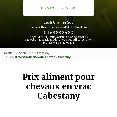
CONTACTEZ-NOUS
Cash Graines Sud
3 rue Alfred Sauvy
66450 Pollestres
04 68 88 26 80
N° AGREMENT pour la distribution de produits
phytopharmaceutiques destinés à des utilisateurs non
professionnels : LR01171
Accueil
Secteur
Cabestany
Prix aliment pour chevaux en vrac Cabestany
Prix aliment pour
chevaux en vrac
Cabestany