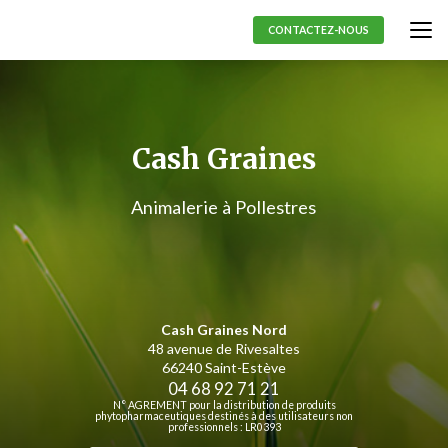
Aller
au
CONTACTEZ-NOUS
contenu
principal
Cash Graines
Animalerie à Pollestres
Cash Graines Nord
48 avenue de Rivesaltes
66240 Saint-Estève
04 68 92 71 21
N° AGREMENT pour la distribution de produits
phytopharmaceutiques destinés à des utilisateurs non
professionnels : LR0393