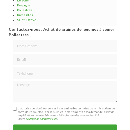
Le Soler
Perpignan
Pollestres
Rivesaltes
Saint-Estève
Contactez-nous : Achat de graines de légumes à semer
Pollestres
Nom Prénom
Email
Téléphone
Message
J'autorise ce site à conserver l'ensemble des données transmises dans ce
formulaire pour faciliter le suivi et le traitement de ma demande.
(Aucune
exploitation commerciale ne sera faite des données conservées. Voir
notre
politique de confidentialité
)