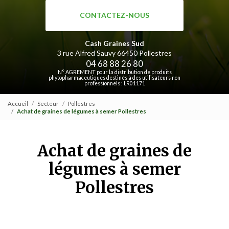
CONTACTEZ-NOUS
Cash Graines Sud
3 rue Alfred Sauvy
66450 Pollestres
04 68 88 26 80
N° AGREMENT pour la distribution de produits
phytopharmaceutiques destinés à des utilisateurs non
professionnels : LR01171
Accueil
Secteur
Pollestres
Achat de graines de légumes à semer Pollestres
Achat de graines de
légumes à semer
Pollestres