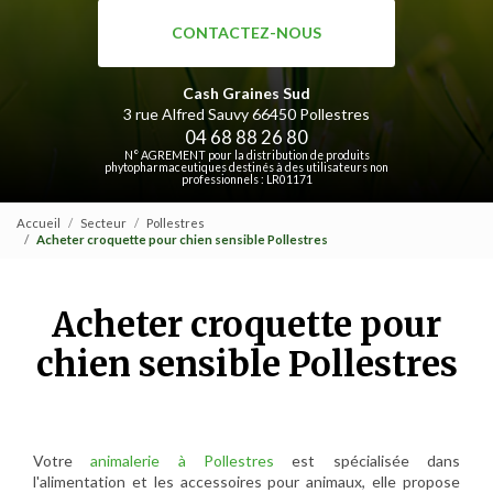
CONTACTEZ-NOUS
Cash Graines Sud
3 rue Alfred Sauvy
66450 Pollestres
04 68 88 26 80
N° AGREMENT pour la distribution de produits
phytopharmaceutiques destinés à des utilisateurs non
professionnels : LR01171
Accueil
Secteur
Pollestres
Acheter croquette pour chien sensible Pollestres
Acheter croquette pour
chien sensible Pollestres
Votre
animalerie à Pollestres
est spécialisée dans
l'alimentation et les accessoires pour animaux, elle propose