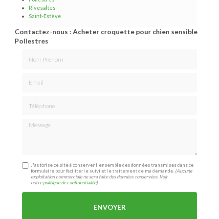
Rivesaltes
Saint-Estève
Contactez-nous : Acheter croquette pour chien sensible
Pollestres
Nom Prénom
Email
Téléphone
Message
J'autorise ce site à conserver l'ensemble des données transmises dans ce
formulaire pour faciliter le suivi et le traitement de ma demande.
(Aucune
exploitation commerciale ne sera faite des données conservées. Voir
notre
politique de confidentialité
)