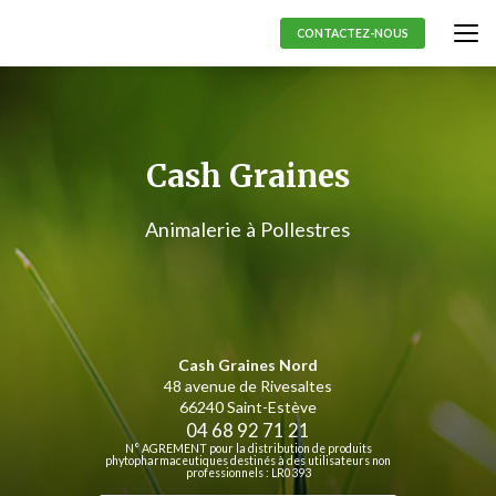
Aller
au
CONTACTEZ-NOUS
contenu
principal
Cash Graines
Animalerie à Pollestres
Cash Graines Nord
48 avenue de Rivesaltes
66240 Saint-Estève
04 68 92 71 21
N° AGREMENT pour la distribution de produits
phytopharmaceutiques destinés à des utilisateurs non
professionnels : LR0393