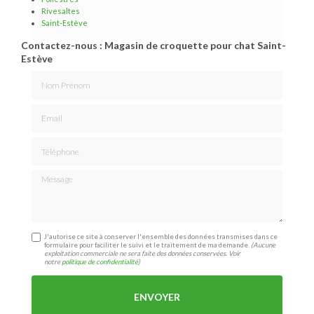
Rivesaltes
Saint-Estève
Contactez-nous : Magasin de croquette pour chat Saint-
Estève
Nom Prénom
Email
Téléphone
Message
J'autorise ce site à conserver l'ensemble des données transmises dans ce
formulaire pour faciliter le suivi et le traitement de ma demande.
(Aucune
exploitation commerciale ne sera faite des données conservées. Voir
notre
politique de confidentialité
)