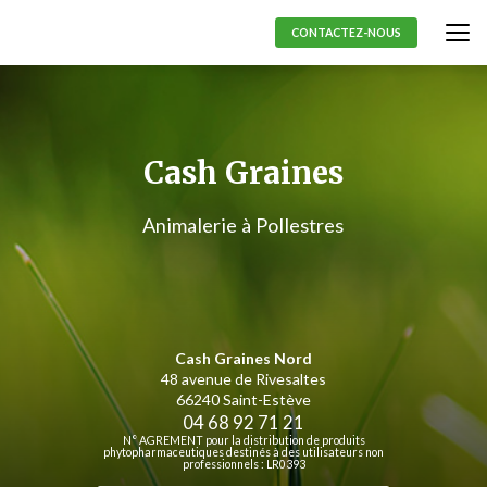
Aller
au
CONTACTEZ-NOUS
contenu
principal
Cash Graines
Animalerie à Pollestres
Cash Graines Nord
48 avenue de Rivesaltes
66240 Saint-Estève
04 68 92 71 21
N° AGREMENT pour la distribution de produits
phytopharmaceutiques destinés à des utilisateurs non
professionnels : LR0393