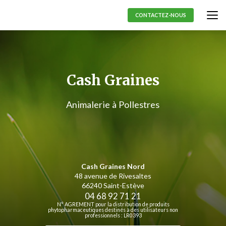
Aller
au
CONTACTEZ-NOUS
contenu
principal
Cash Graines
Animalerie à Pollestres
Cash Graines Nord
48 avenue de Rivesaltes
66240 Saint-Estève
04 68 92 71 21
N° AGREMENT pour la distribution de produits
phytopharmaceutiques destinés à des utilisateurs non
professionnels : LR0393