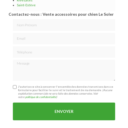
Rivesaltes
Saint-Estève
Contactez-nous : Vente accessoires pour chien Le Soler
Nom Prénom
Email
Téléphone
Message
J'autorise ce site à conserver l'ensemble des données transmises dans ce
formulaire pour faciliter le suivi et le traitement de ma demande.
(Aucune
exploitation commerciale ne sera faite des données conservées. Voir
notre
politique de confidentialité
)