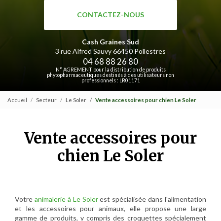
CONTACTEZ-NOUS
Cash Graines Sud
3 rue Alfred Sauvy
66450 Pollestres
04 68 88 26 80
N° AGREMENT pour la distribution de produits
phytopharmaceutiques destinés à des utilisateurs non
professionnels : LR01171
Accueil
Secteur
Le Soler
Vente accessoires pour chien Le Soler
Vente accessoires pour
chien Le Soler
Votre
animalerie à Le Soler
est spécialisée dans l'alimentation
et les accessoires pour animaux, elle propose une large
gamme de produits, y compris des croquettes spécialement