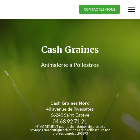
Aller
au
CONTACTEZ-NOUS
contenu
principal
Cash Graines
Animalerie à Pollestres
Cash Graines Nord
48 avenue de Rivesaltes
66240 Saint-Estève
04 68 92 71 21
N° AGREMENT pour la distribution de produits
phytopharmaceutiques destinés à des utilisateurs non
professionnels : LR0393