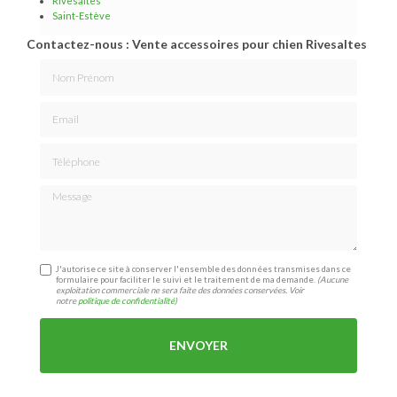
Rivesaltes
Saint-Estève
Contactez-nous : Vente accessoires pour chien Rivesaltes
Nom Prénom
Email
Téléphone
Message
J'autorise ce site à conserver l'ensemble des données transmises dans ce
formulaire pour faciliter le suivi et le traitement de ma demande.
(Aucune
exploitation commerciale ne sera faite des données conservées. Voir
notre
politique de confidentialité
)