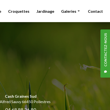
e
Croquettes
Jardinage
Galeries
Contact
Animalerie
Croquettes
CONTACTEZ-NOUS
Jardinage
Cash Graines Sud
 Alfred Sauvy
66450 Pollestres
04 68 88 26 80