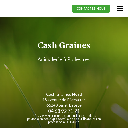
Aller
au
CONTACTEZ-NOUS
contenu
principal
Cash Graines
Animalerie à Pollestres
Cash Graines Nord
48 avenue de Rivesaltes
66240 Saint-Estève
04 68 92 71 21
N° AGREMENT pour la distribution de produits
phytopharmaceutiques destinés à des utilisateurs non
professionnels : LR0393