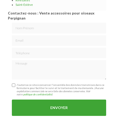
Rivesaltes
Saint-Estève
Contactez-nous : Vente accessoires pour oiseaux
Perpignan
Nom Prénom
Email
Téléphone
Message
J'autorise ce site à conserver l'ensemble des données transmises dans ce
formulaire pour faciliter le suivi et le traitement de ma demande.
(Aucune
exploitation commerciale ne sera faite des données conservées. Voir
notre
politique de confidentialité
)