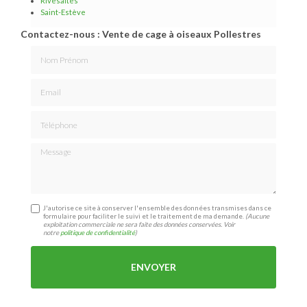
Rivesaltes
Saint-Estève
Contactez-nous : Vente de cage à oiseaux Pollestres
Nom Prénom
Email
Téléphone
Message
J'autorise ce site à conserver l'ensemble des données transmises dans ce
formulaire pour faciliter le suivi et le traitement de ma demande.
(Aucune
exploitation commerciale ne sera faite des données conservées. Voir
notre
politique de confidentialité
)