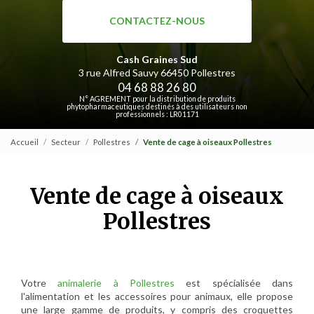
CONTACTEZ-NOUS
Cash Graines Sud
3 rue Alfred Sauvy
66450 Pollestres
04 68 88 26 80
N° AGREMENT pour la distribution de produits
phytopharmaceutiques destinés à des utilisateurs non
professionnels : LR01171
Accueil
Secteur
Pollestres
Vente de cage à oiseaux Pollestres
Vente de cage à oiseaux
Pollestres
Votre
animalerie à Pollestres
est spécialisée dans
l'alimentation et les accessoires pour animaux, elle propose
une large gamme de produits, y compris des croquettes