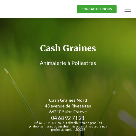
Aller
au
CONTACTEZ-NOUS
contenu
principal
Cash Graines
Animalerie à Pollestres
Cash Graines Nord
48 avenue de Rivesaltes
66240 Saint-Estève
04 68 92 71 21
N° AGREMENT pour la distribution de produits
phytopharmaceutiques destinés à des utilisateurs non
professionnels : LR0393