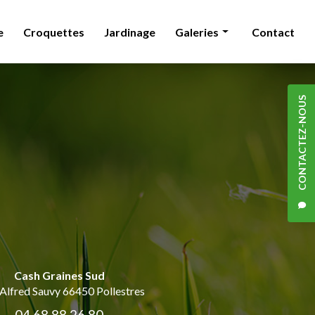
e
Croquettes
Jardinage
Galeries
Contact
Animalerie
Croquettes
CONTACTEZ-NOUS
Jardinage
Cash Graines Sud
 Alfred Sauvy
66450 Pollestres
04 68 88 26 80