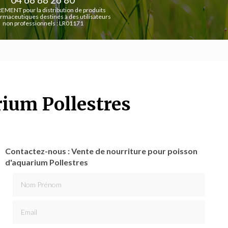
EMENT pour la distribution de produits
rmaceutiques destinés à des utilisateurs
non professionnels : LR01171
rium Pollestres
Contactez-nous : Vente de nourriture pour poisson
d'aquarium Pollestres
Nom Prénom
Email