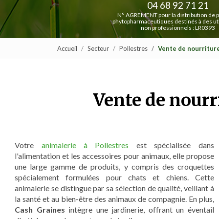
04 68 92 71 21
N° AGREMENT pour la distribution de p
phytopharmaceutiques destinés à des uti
non professionnels : LR0393
Accueil
Secteur
Pollestres
Vente de nourritur
Vente de nourr
Votre
animalerie à Pollestres
est spécialisée dans
l'alimentation et les accessoires pour animaux, elle propose
une large gamme de produits, y compris des croquettes
spécialement formulées pour chats et chiens. Cette
animalerie se distingue par sa sélection de qualité, veillant à
la santé et au bien-être des animaux de compagnie. En plus,
Cash Graines
intègre une jardinerie, offrant un éventail